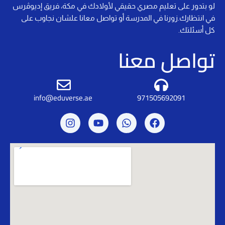
لو بتدور على تعليم مصري حقيقي لأولادك في مكة، فريق إديوڤرس
في انتظارك.زورنا في المدرسة أو تواصل معانا علشان نجاوب على
كل أسئلتك.
تواصل معنا
info@eduverse.ae
971505692091
I
Y
W
F
n
o
h
a
s
u
a
c
t
t
t
e
a
u
s
b
g
b
a
o
r
e
p
o
a
p
k
m